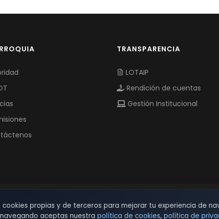
ARROQUIA
TRANSPARENCIA
ridad
LOTAIP
OT
Rendición de cuentas
cias
Gestión Institucional
isiones
táctenos
s cookies propias y de terceros para mejorar tu experiencia de na
© 2026 TSW - TecnoServiWeb. All Rights Reserved.
r navegando aceptas nuestra
política de cookies
,
política de priv