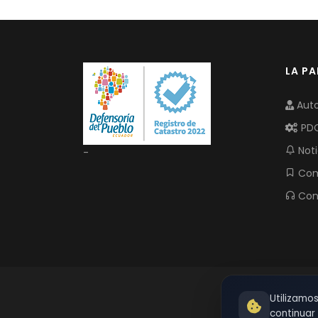
LA P
Auto
PD
Noti
-
Com
Con
Utilizamo
continua