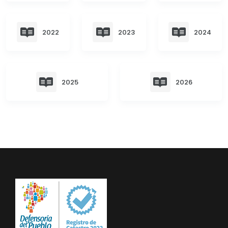
Convocatorias
GESTIÓN ADMINISTRATIVA
2022
2023
2024
Plan de desarrollo y Ordenamiento Territorial - PD
Plan Anual Contratación - PAC
2025
2026
Plan Operativo Anual - POA
Convenios Institucionales
PRESUPUESTO: EJECUCIÓN Y REPORTES
Cédulas presupuestarias y balances
Procesos de contratación
Ejecución Presupuestaria
Obras y proyectos