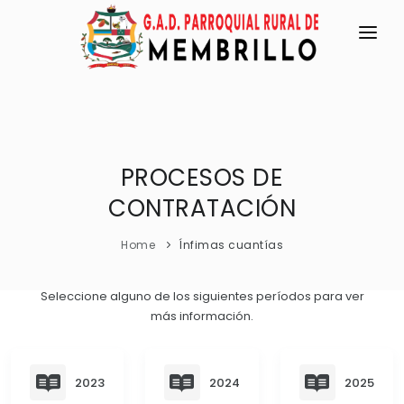
INICIO
LA PARROQUIA
RESEÑA HISTÓRICA
PROCESOS DE
GAD
CONTRATACIÓN
Historia Antigua
TRANSPARENCIA
Historia Actual
Home
Ínfimas cuantías
GESTIÓN Y PRESUPUESTO
Símbolos Cívicos
GESTIÓN INSTITUCIONAL
MECANISMOS DE PARTICIPACIÓN
Seleccione alguno de los siguientes períodos para ver
GEOGRAFÍA
más información.
Sesiones Ordinarias
TURISMO
Ubicación
CIUDADANÍA ACTIVA
Sesiones Extraordinarias
Clima
Solicitud de acceso información pública
2023
2024
2025
Resoluciones
NEW