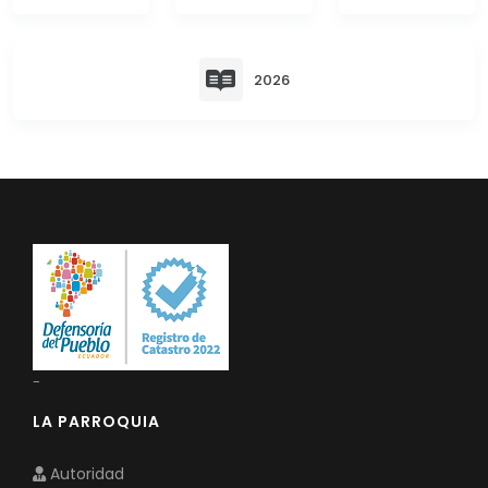
Convocatorias
GESTIÓN ADMINISTRATIVA
2026
Plan de desarrollo y Ordenamiento Territorial - PD
Plan Anual Contratación - PAC
Plan Operativo Anual - POA
Convenios Institucionales
PRESUPUESTO: EJECUCIÓN Y REPORTES
Cédulas presupuestarias y balances
Procesos de contratación
-
Ejecución Presupuestaria
LA PARROQUIA
Obras y proyectos
Autoridad