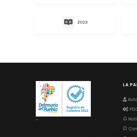
2023
LA P
Auto
PD
Noti
-
Com