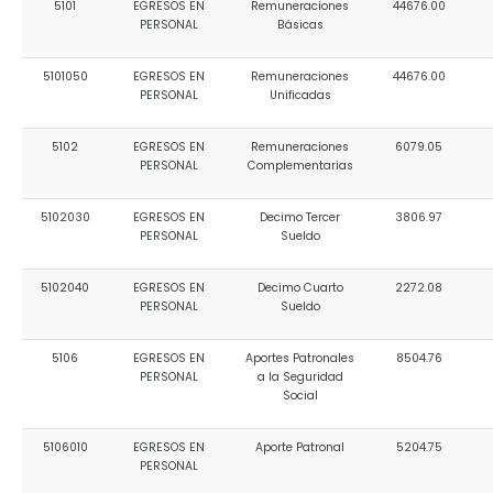
5101
EGRESOS EN
Remuneraciones
44676.00
Convocatorias
PERSONAL
Básicas
GESTIÓN ADMINISTRATIVA
5101050
EGRESOS EN
Remuneraciones
44676.00
PERSONAL
Unificadas
Plan de desarrollo y Ordenamiento Territorial - PD
5102
EGRESOS EN
Remuneraciones
6079.05
Plan Anual Contratación - PAC
PERSONAL
Complementarias
Plan Operativo Anual - POA
5102030
EGRESOS EN
Decimo Tercer
3806.97
Convenios Institucionales
PERSONAL
Sueldo
PRESUPUESTO: EJECUCIÓN Y REPORTES
5102040
EGRESOS EN
Decimo Cuarto
2272.08
PERSONAL
Sueldo
Cédulas presupuestarias y balances
Procesos de contratación
5106
EGRESOS EN
Aportes Patronales
8504.76
PERSONAL
a la Seguridad
Ejecución Presupuestaria
Social
Obras y proyectos
5106010
EGRESOS EN
Aporte Patronal
5204.75
PERSONAL