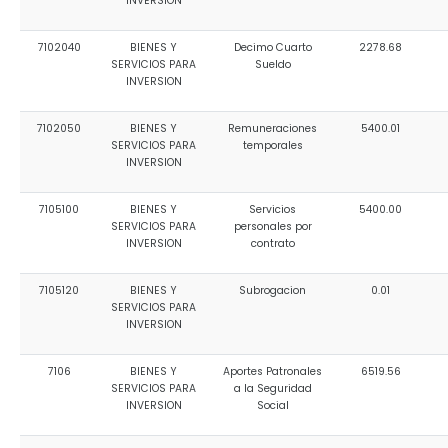
INVERSION
7102040
BIENES Y
Decimo Cuarto
2278.68
SERVICIOS PARA
Sueldo
INVERSION
7102050
BIENES Y
Remuneraciones
5400.01
SERVICIOS PARA
temporales
INVERSION
7105100
BIENES Y
Servicios
5400.00
SERVICIOS PARA
personales por
INVERSION
contrato
7105120
BIENES Y
Subrogacion
0.01
SERVICIOS PARA
INVERSION
7106
BIENES Y
Aportes Patronales
6519.56
SERVICIOS PARA
a la Seguridad
INVERSION
Social