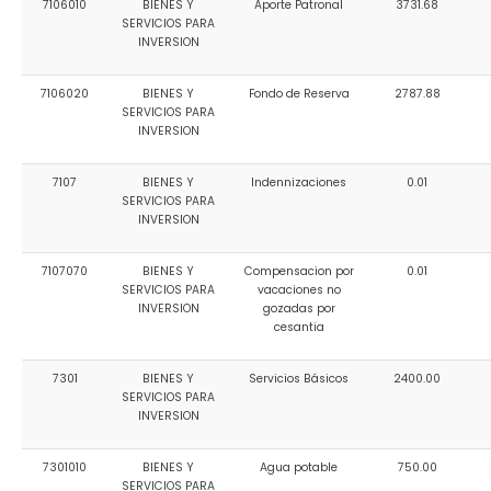
7106010
BIENES Y
Aporte Patronal
3731.68
SERVICIOS PARA
INVERSION
7106020
BIENES Y
Fondo de Reserva
2787.88
SERVICIOS PARA
INVERSION
7107
BIENES Y
Indennizaciones
0.01
SERVICIOS PARA
INVERSION
7107070
BIENES Y
Compensacion por
0.01
SERVICIOS PARA
vacaciones no
INVERSION
gozadas por
cesantia
7301
BIENES Y
Servicios Básicos
2400.00
SERVICIOS PARA
INVERSION
7301010
BIENES Y
Agua potable
750.00
SERVICIOS PARA