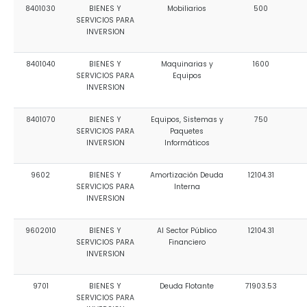
8401030
BIENES Y
Mobiliarios
500
SERVICIOS PARA
INVERSION
8401040
BIENES Y
Maquinarias y
1600
SERVICIOS PARA
Equipos
INVERSION
8401070
BIENES Y
Equipos, Sistemas y
750
SERVICIOS PARA
Paquetes
INVERSION
Informáticos
9602
BIENES Y
Amortización Deuda
12104.31
SERVICIOS PARA
Interna
INVERSION
9602010
BIENES Y
Al Sector Público
12104.31
SERVICIOS PARA
Financiero
INVERSION
9701
BIENES Y
Deuda Flotante
71903.53
SERVICIOS PARA