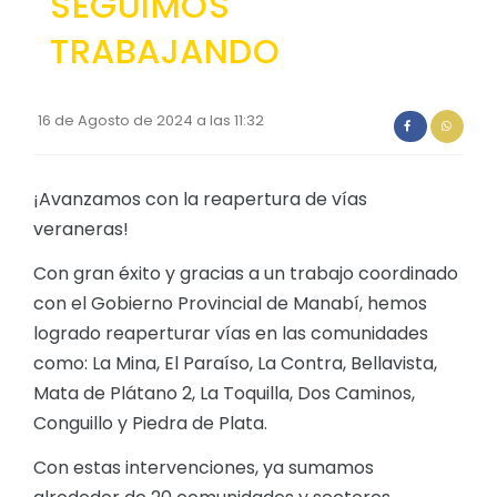
SEGUIMOS
Convocatorias
TRABAJANDO
GESTIÓN ADMINISTRATIVA
Plan de desarrollo y Ordenamiento Territorial - PD
16 de Agosto de 2024 a las 11:32
Plan Anual Contratación - PAC
Plan Operativo Anual - POA
¡Avanzamos con la reapertura de vías
veraneras!
Convenios Institucionales
Con gran éxito y gracias a un trabajo coordinado
PRESUPUESTO: EJECUCIÓN Y REPORTES
con el Gobierno Provincial de Manabí, hemos
Cédulas presupuestarias y balances
logrado reaperturar vías en las comunidades
Procesos de contratación
como: La Mina, El Paraíso, La Contra, Bellavista,
Mata de Plátano 2, La Toquilla, Dos Caminos,
Ejecución Presupuestaria
Conguillo y Piedra de Plata.
Obras y proyectos
Con estas intervenciones, ya sumamos